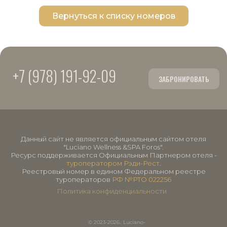
Вернуться к списку номеров
+7 (978) 191-92-09
ЗАБРОНИРОВАТЬ
Данный сайт не является официальным сайтом отеля
"Luciano Wellness &SPA Foros".
Ресурс поддерживается Официальным Партнером отеля -
туроператором Рэди-Рест
.
Реестровый номер в едином Федеральном реестре
туроператоров
РФ №РТО 022256
Политика конфиденциальности
© 2023-2026.. Luciano-