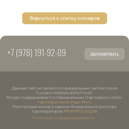
Вернуться к списку номеров
+7 (978) 191-92-09
ЗАБРОНИРОВАТЬ
Данный сайт не является официальным сайтом отеля
"Luciano Wellness &SPA Foros".
Ресурс поддерживается Официальным Партнером отеля -
туроператором Рэди-Рест
.
Реестровый номер в едином Федеральном реестре
туроператоров
РФ №РТО 022256
Политика конфиденциальности