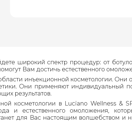
айдете широкий спектр процедур: от ботул
омогут Вам достичь естественного омолож
 области инъекционной косметологии. Они 
тетики. Они применяют индивидуальный п
щих результатов.
ой косметологии в Luciano Wellness & SP
ода и естественного омоложения, кот
танет для Вас настоящим волшебством и 