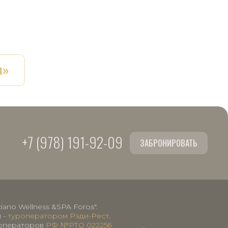
я»
+7 (978) 191-92-09
ЗАБРОНИРОВАТЬ
ano Wellness &SPA Foros".
 -
туроператором Рэди-Рест
.
роператоров
РФ №РТО 022256