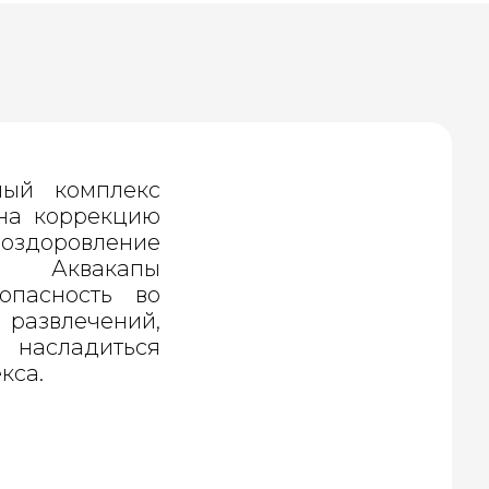
ный комплекс
на коррекцию
 оздоровление
а. Аквакапы
опасность во
развлечений,
насладиться
кса.