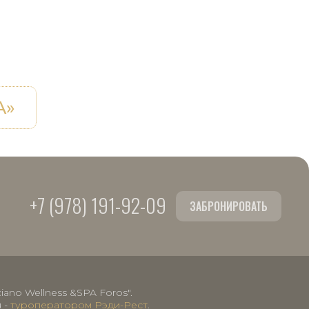
A»
+7 (978) 191-92-09
ЗАБРОНИРОВАТЬ
ano Wellness &SPA Foros".
 -
туроператором Рэди-Рест
.