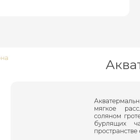
Аква
Акватермальн
мягкое расс
соляном гроте
бурлящих ч
пространстве 