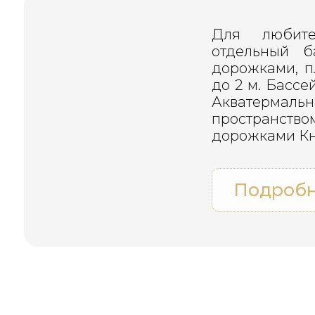
Для любите
отдельный б
дорожками, п
до 2 м. Басс
Акватермаль
пространст
дорожками Кн
Подроб