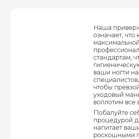
Наша приверж
означает, что
максимальной
профессионал
стандартам, 
гигиеническую
ваши ногти на
специалистов,
чтобы превзо
уходовый ман
воплотим все 
Побалуйте се
процедурой дл
напитает ваш
роскошными 