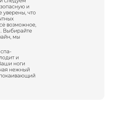
и следуем
езопасную и
 уверены, что
ытных
сё возможное,
. Выбирайте
айн, мы
спа-
лодит и
Ваши ноги
чая нежный
спокаивающий