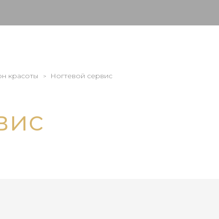
он красоты
Ногтевой сервис
вис