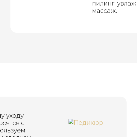
пилинг, увла
массаж.
у уходу
осятся с
пользуем