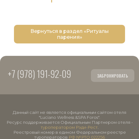
Вернуться в раздел «Ритуалы
парения»
+7 (978) 191-92-09
ЗАБРОНИРОВАТЬ
Данный сайт не является официальным сайтом отеля
"Luciano Wellness &SPA Foros".
Ресурс поддерживается Официальным Партнером отеля -
туроператором Рэди-Рест
.
Реестровый номер в едином Федеральном реестре
туроператоров
РФ №РТО 022256