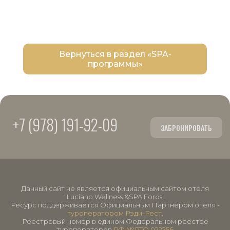
Вернуться в раздел «SPA-
программы»
+7 (978) 191-92-09
ЗАБРОНИРОВАТЬ
Данный сайт не является официальным сайтом отеля
"Luciano Wellness &SPA Foros".
Ресурс поддерживается Официальным Партнером отеля -
туроператором Рэди-Рест
.
Реестровый номер в едином Федеральном реестре
туроператоров
РФ №РТО 022256